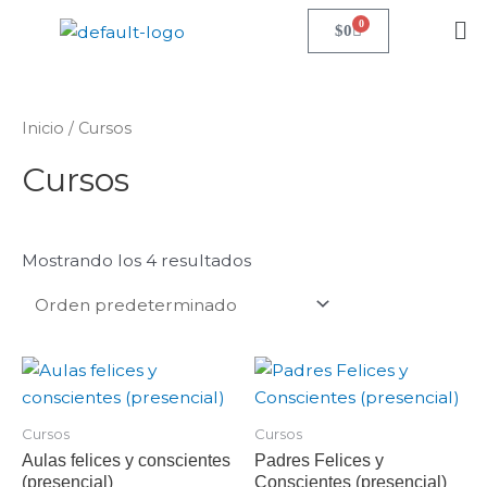
Ir
Me
0
Carrito
$
0
al
contenido
Inicio
/ Cursos
Cursos
Mostrando los 4 resultados
Este
Es
producto
pr
tiene
ti
Cursos
Cursos
múltiples
mú
Aulas felices y conscientes
Padres Felices y
variantes.
va
(presencial)
Conscientes (presencial)